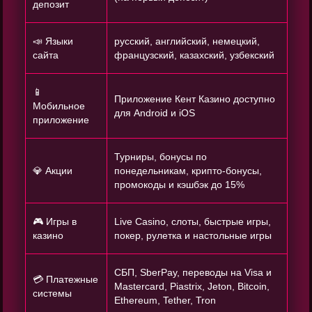
депозит
📣 Языки
русский, английский, немецкий,
сайта
французский, казахский, узбекский
📱
Приложение Кент Казино доступно
Мобильное
для Android и iOS
приложение
Турниры, бонусы по
💎 Акции
понедельникам, крипто-бонусы,
промокоды и кэшбэк до 15%
🎮 Игры в
Live Casino, слоты, быстрые игры,
казино
покер, рулетка и настольные игры
СБП, SberPay, переводы на Visa и
💳 Платежные
Mastercard, Piastrix, Jeton, Bitcoin,
системы
Ethereum, Tether, Tron