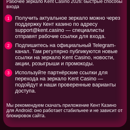
Рабочее зеркало Kent Casino 2026: быстрые способы
входа
Получить актуальное зеркало можно через
поддержку Кент казино по адресу
support@kent.casino — специалисты
отправят рабочие ссылки для входа.
Подпишитесь на официальный Telegram-
канал. Там регулярно публикуются новые
ссылки на зеркало Kent Casino, новости,
акции, розыгрыши и промокоды.
Используйте партнёрские ссылки для
перехода на зеркало Kent Casino —
подойдут и наши проверенные варианты
доступа.
Мы рекомендуем скачать приложение Кент Казино
для Android: оно работает стабильнее и не зависит от
блокировок сайта.