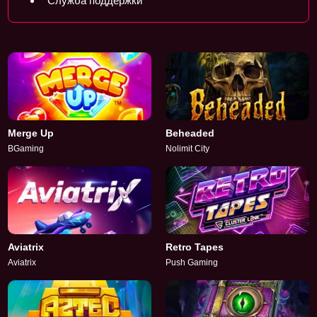
Служба поддержки
Merge Up
Beheaded
BGaming
Nolimit City
Aviatrix
Retro Tapes
Aviatrix
Push Gaming