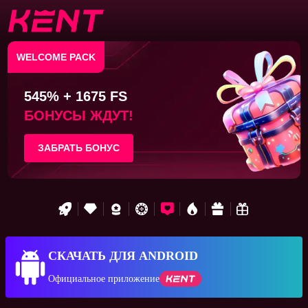
WELCOME PACK
545% + 1675 FS
БОНУСЫ ЖДУТ!
ЗАБРАТЬ БОНУС
СКАЧАТЬ ДЛЯ ANDROID
Официальное приложение