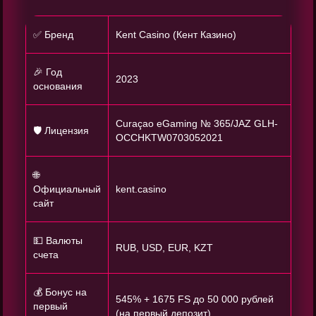
✅ Бренд
Kent Casino (Кент Казино)
🎉 Год
2023
основания
Curaçao eGaming № 365/JAZ GLH-
🛡️ Лицензия
OCCHKTW0703052021
🌐
Официальный
kent.casino
сайт
💵 Валюты
RUB, USD, EUR, KZT
счета
💰 Бонус на
545% + 1675 FS до 50 000 рублей
первый
(на первый депозит)