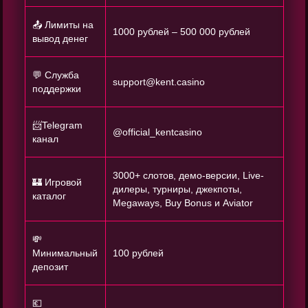
📤 Лимиты на
1000 рублей – 500 000 рублей
вывод денег
💬 Служба
support@kent.casino
поддержки
📨Telegram
@official_kentcasino
канал
3000+ слотов, демо-версии, Live-
🏰 Игровой
дилеры, турниры, джекпоты,
каталог
Megaways, Buy Bonus и Aviator
💸
Минимальный
100 рублей
депозит
💶